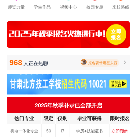
师资力量
学生作品
视频中心
校园专题
来校路线
报名要带哪些东西
毕业以后的就业率怎么样呀
学校环境怎么样啊 视频上看上去还挺不 错的 有实地去看过的么
学校里面的漂亮女孩子多不多呀
立即预约
新能源汽车技术
50
17
学历+技能证书
968
人正在热聊

报名要带哪些东西
立即预约
机电一体化专业
50
17
学历+技能证书
专...
立即预约
铁路客运服务专业
50
17
学历+技能证书
立即预约
轨道交通车辆运检
50
17
学历+技能证书
立即预约
烹饪专业
50
17
学历+技能证书
2025年秋季补录已全部开启
立即预约
计算机应用与维
50
17
学历+技能证书
热门专业
限定
仅剩
毕业可获得
限时报名
立即预约
新能源汽车技术
50
17
学历+技能证书
修...
立即预约
机电一体化专业
50
17
学历+技能证书
专...