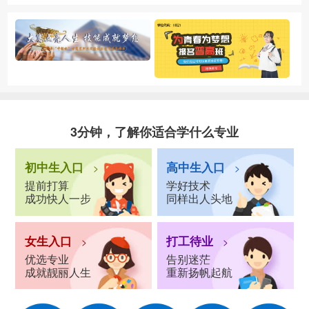
3分钟，了解你适合学什么专业
初中生入口
高中生入口
>
>
提前打算
学好技术
成功快人一步
同样出人头地
女生入口
打工待业
>
>
优选专业
告别迷茫
成就靓丽人生
重新扬帆起航