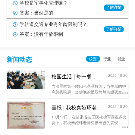
学校是军事化管理嘛？
了解详情
答案：当然是的
学轨道交通专业有年龄限制吗？
了解详情
答案：没有年龄限制
新闻动态
校园生活 | 每一餐，我们都用心守护...
2025-10-20
当清晨的第一缕阳光洒满校园，当午后的钟
声悠扬响起，当傍晚的星辰悄然点缀夜空，
食堂，这个充满烟火气的地方，总在第一时
间为大家准备着热气腾腾的饭菜，等待着饥
喜报 | 我校秦娅环老师荣获甘肃省技工院校德育课说课比赛二等奖...
2025-10-20
肠辘辘的你。...
10月17日，在甘肃省技工院校德育课说课比
赛中，我校秦娅环老师凭借出色的表现，荣
获省级二等奖！...