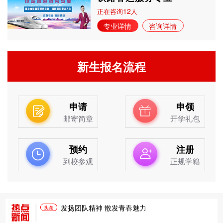
12
正在咨询
人
专业详情
咨询详情
新生报名流程
申请
申领
邮寄简章
开学礼包
预约
注册
到校参观
正规学籍
发扬团队精神 散发青春魅力
头条