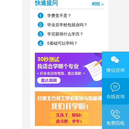
快速提问
MORE >
1
学费贵不贵？
2
毕业后学校包就业吗？
3
学完获得什么学历？
4
0基础可以学吗？
微信咨询
在线咨询
免费回电