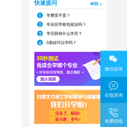
快速提问
MORE >
1
学费贵不贵？
2
毕业后学校包就业吗？
3
学完获得什么学历？
4
0基础可以学吗？
微信咨询
在线咨询
免费回电