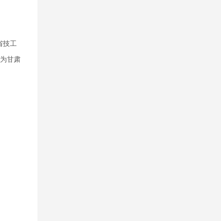
省技工
，为甘肃